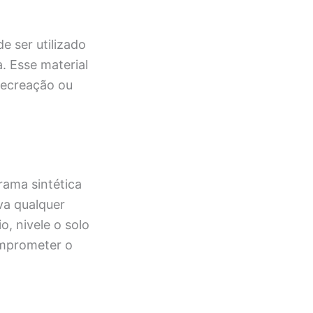
e ser utilizado
 Esse material
recreação ou
rama sintética
va qualquer
o, nivele o solo
comprometer o