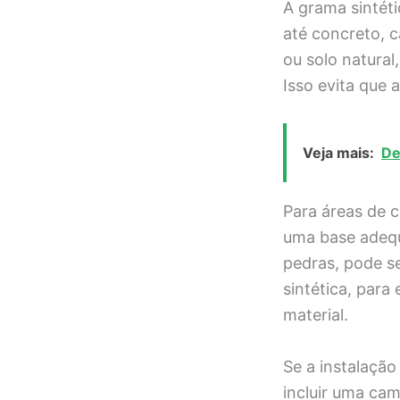
A grama sintéti
até concreto, c
ou solo natural
Isso evita que
Veja mais:
De
Para áreas de c
uma base adequ
pedras, pode s
sintética, para
material.
Se a instalaçã
incluir uma cam