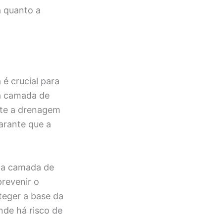
a quanto a
é crucial para
a camada de
ite a drenagem
arante que a
ma camada de
prevenir o
teger a base da
nde há risco de