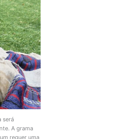
a será
ente. A grama
a um requer uma