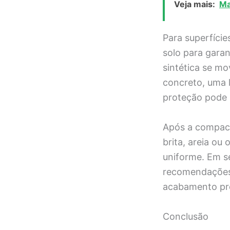
Veja mais:
Ma
Para superfície
solo para garan
sintética se m
concreto, uma 
proteção pode 
Após a compact
brita, areia ou
uniforme. Em s
recomendações 
acabamento pro
Conclusão