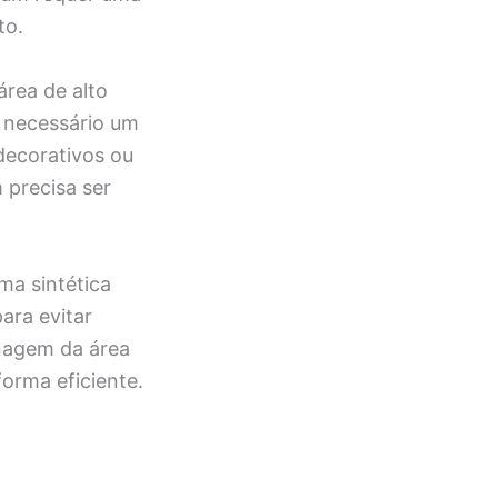
to.
área de alto
 necessário um
decorativos ou
 precisa ser
ma sintética
ara evitar
enagem da área
orma eficiente.