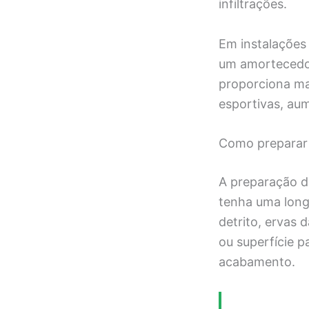
infiltrações.
Em instalações 
um amortecedor
proporciona ma
esportivas, aum
Como preparar o
A preparação d
tenha uma longa
detrito, ervas 
ou superfície p
acabamento.