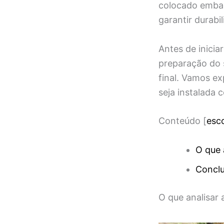
colocado embai
garantir durabi
Antes de inicia
preparação do s
final. Vamos ex
seja instalada
Conteúdo
[
esc
O que 
Concl
O que analisar 