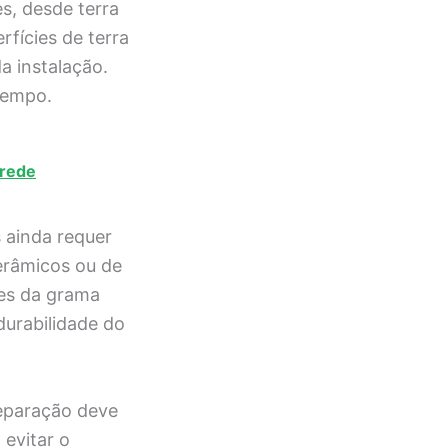
s, desde terra
fícies de terra
a instalação.
tempo.
arede
 ainda requer
erâmicos ou de
tes da grama
 durabilidade do
reparação deve
 evitar o