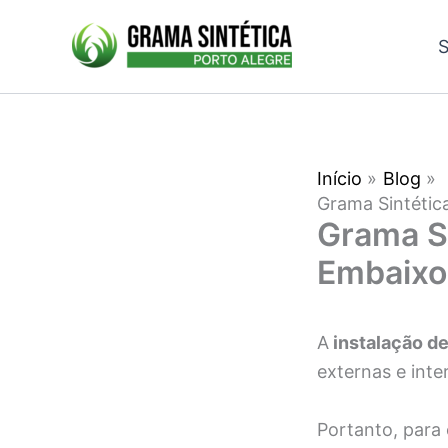
Ir
para
S
o
conteúdo
Início
Blog
Grama Sintétic
Grama Si
Embaixo
A
instalação de
externas e int
Portanto, para 