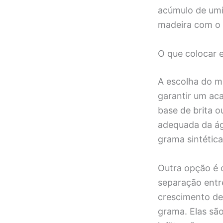
acúmulo de umid
madeira com o
O que colocar 
A escolha do ma
garantir um ac
base de brita 
adequada da águ
grama sintétic
Outra opção é 
separação entre
crescimento de
grama. Elas são