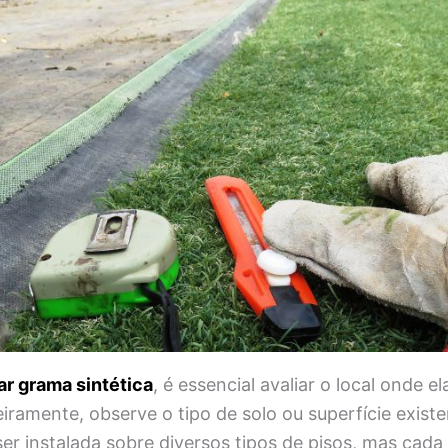
ar grama sintética
, é essencial avaliar o local onde el
iramente, observe o tipo de solo ou superfície exist
ser instalada sobre diversos tipos de pisos, mas cad