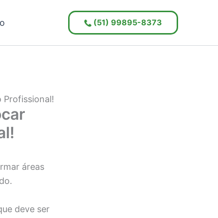
(51) 99895-8373
o
Profissional!
ocar
l!
ormar áreas
ado.
que deve ser