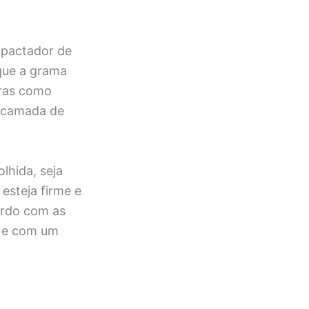
ompactador de
 que a grama
uras como
a camada de
lhida, seja
 esteja firme e
ordo com as
a e com um